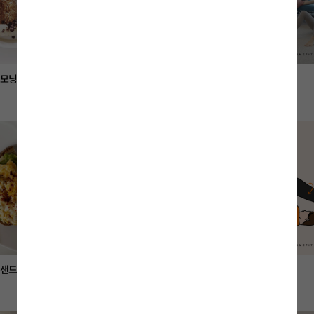
 모닝 시리얼
독수리 자세
소파 브릿지 운동
사전
홈트
 샌드위치
아보카도 명란 덮밥
쟁기 자세
홈쿡
사전