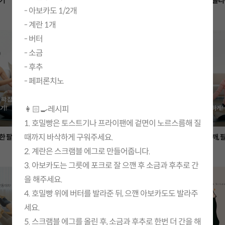
기
사방팔방 고관절 스트레칭
노화 시계 거꾸로 돌
- 아보카도 1/2개
홈트
홈트
- 계란 1개
- 버터
- 소금
- 후추
- 페퍼론치노
👩🏻‍🍳레시피
1. 호밀빵은 토스트기나 프라이팬에 겉면이 노르스름해 질
때까지 바삭하게 구워주세요.
한 팔뚝 만들기
슥삭슥삭 수건 어깨 운동
수건 한 장으로 어깨, 
지 시원하게!
2. 계란은 스크램블 에그로 만들어줍니다.
홈트
홈트
3. 아보카도는 그릇에 포크로 잘 으깬 후 소금과 후추로 간
을 해주세요.
4. 호밀빵 위에 버터를 발라준 뒤, 으깬 아보카도도 발라주
세요.
5. 스크램블 에그를 올린 후, 소금과 후추로 한번 더 간을 해