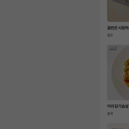
골반은 시원하게
홈트
커리 닭가슴살
홈쿡