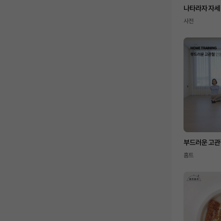
나타라자 자세
사전
부드러운 고관
홈트