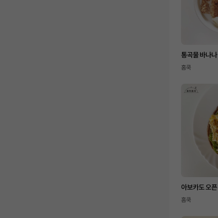
통곡물 바나나
홈쿡
아보카도 오픈
홈쿡