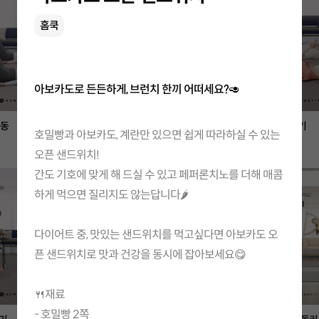
홈쿡
아보카도로 든든하게, 브런치 한끼 어떠세요?🥑
운동
허리커브 회복 자세
엎드려 엉덩이치기
호밀빵과 아보카도, 계란만 있으면 쉽게 따라하실 수 있는
홈트
홈트
오픈 샌드위치!
간도 기호에 맞게 해 드실 수 있고 페퍼론치노를 더해 매콤
하게 먹으면 질리지도 않는답니다🌶
다이어트 중, 맛있는 샌드위치를 먹고싶다면 아보카도 오
픈 샌드위치로 맛과 건강을 동시에 잡아보세요😋
🍴재료
- 호밀빵 2쪽