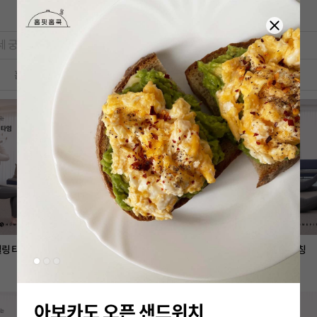
피드
홈쿡
홈트
힐링 타임
손목 달래는 마사지
다리 뽑기 스트레칭
홈트
홈트
아보카도 오픈 샌드위치