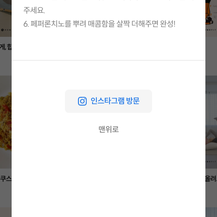
주세요.
6. 페퍼론치노를 뿌려 매콤함을 살짝 더해주면 완성!
, 힙업 운동까지!
옆구리 군살 쓱-삭
머리서기 자세
홈트
사전
인스타그램 방문
맨위로
 쿠스쿠스 볶음
양배추 피자
발 위에 무엇이든 올려
홈쿡
홈트