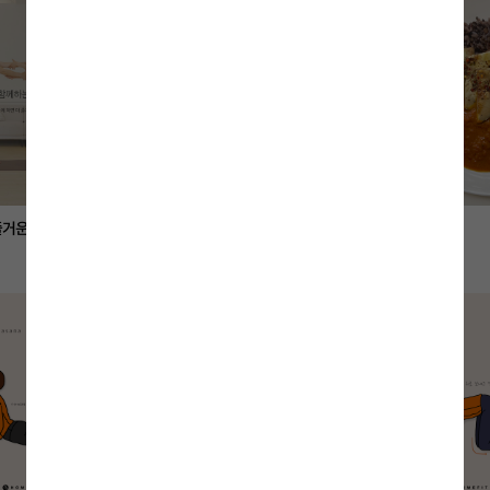
즐거운 스쿼트
복숭아 무화과 샐러드
가지 토마토 커리
홈쿡
홈쿡