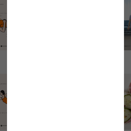
10분 토마토 리조또
혈관 청소 마사지
홈쿡
홈트