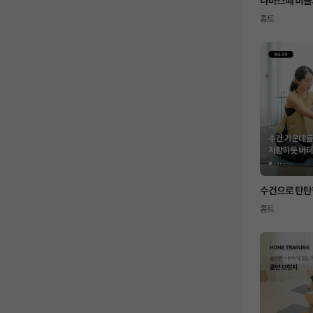
나마스떼 비틀
홈트
수건으로 탄탄
홈트