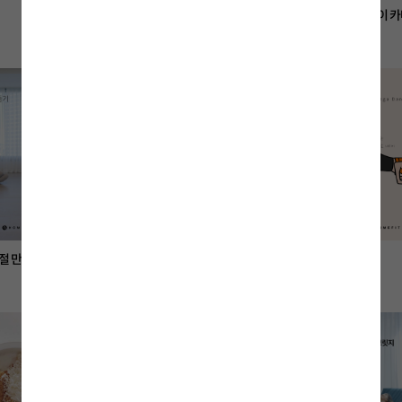
원팬 저탄고지 양배추 볶음
라이스 크래커 오이 
홈쿡
홈쿡
절 만들기
구름다리 자세
사지 막대 자세
사전
사전