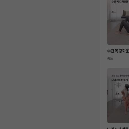
수건 목 강화
홈트