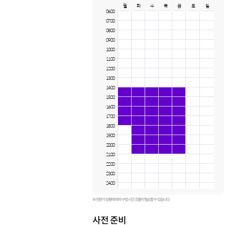
월
화
수
목
금
토
일
귀현동, 남산동, 남양동, 남지동,
06:00
내동, 대방동, 대원동, 두대동,
07:00
반림동, 반송동, 반지동, 불모산동,
사파동, 사파정동, 삼동동, 삼정자동,
08:00
상남동, 상복동, 성산동, 성주동,
09:00
신월동, 신촌동, 안민동, 양곡동,
10:00
완암동, 외동, 용지동, 용호동,
11:00
웅남동, 월림동, 적현동, 중앙동,
12:00
창곡동, 천선동, 토월동, 퇴촌동
13:00
14:00
15:00
16:00
17:00
18:00
19:00
20:00
21:00
22:00
23:00
24:00
※ 전문가 상황에 따라 수업 시간 조율이 필요할 수 있습니다.
사전 준비