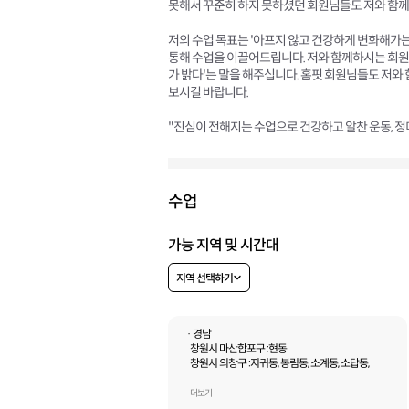
못해서 꾸준히 하지 못하셨던 회원님들도 저와 함께 
저의 수업 목표는 '아프지 않고 건강하게 변화해가는
통해 수업을 이끌어드립니다. 저와 함께하시는 회원님들은 
가 밝다'는 말을 해주십니다. 홈핏 회원님들도 저와 
보시길 바랍니다.
"진심이 전해지는 수업으로 건강하고 알찬 운동, 정
수업
가능 지역 및 시간대
지역 선택하기
· 경남
창원시 마산합포구 :
현동
창원시 의창구 :
지귀동, 봉림동, 소계동, 소답동,
명서동, 팔용동, 반계동, 명곡동,
사화동, 봉곡동, 사림동
더보기
창원시 성산구 :
가음동, 가음정동, 귀곡동, 귀산동,