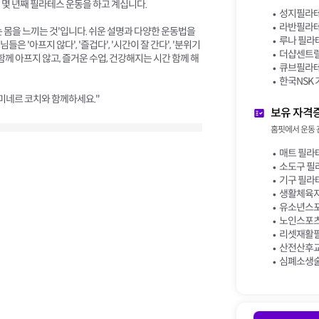
몇 년째 필라테스 운동을 하고 계십니다.
성지필라테
라반필라테
 몸을 느끼는 것'입니다. 쉬운 설명과 다양한 운동법을
루나 필라
'아프지 않다', '즐겁다', '시간이 잘 간다', '분위기
더샵센트럴
함께 아프지 않고, 즐거운 수업, 건강해지는 시간 함께 해
큐브필라테
한국NSK 
미네르 코치와 함께하세요."
보유 자격
홈핏에서 운동 
매트 필라테
소도구 필
기구 필라테
생활체육지
유소년스포
노인스포츠
리셋재활필
산전산후교
심폐소생술