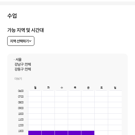
수업
가능 지역 및 시간대
지역 선택하기
· 서울
강남구 :
전체
강동구 :
전체
송파구 :
전체
더보기
월
화
수
목
금
토
일
06:00
07:00
08:00
09:00
10:00
11:00
12:00
13:00