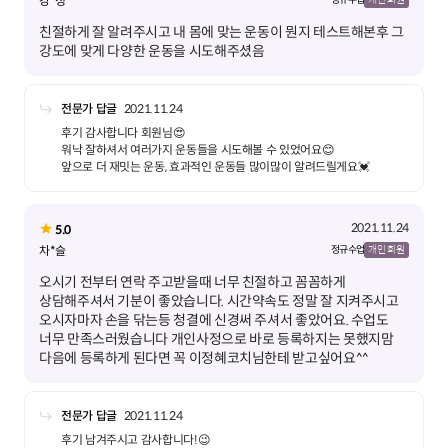
강*정
친절하게 잘 알려주시고 내 몸에 맞는 운동이 뭔지 테스트해본후 그
강도에 맞게 다양한 운동을 시도해주셨음
전문가 답글
2021.11.24
후기 감사합니다 회원님😍
워낙 잘하셔서 여러가지 운동들을 시도해볼 수 있었어요😊
앞으로 더 재밋는 운동, 효과적인 운동들 많이많이 알려드릴게요💓
2021.11.24
5.0
차*슬
정규 수업
개인 회원
오시기 전부터 연락 주고받을때 너무 친절하고 꼼꼼하게
상담해주셔서 기분이 좋았습니다. 시간약속도 정말 잘 지켜주시고
오시자마자 손을 닦는등 청결에 신경써 주셔서 좋았어요. 수업도
너무 만족스러웠습니다 개인사정으로 바로 등록하지는 못했지맘
다음에 등록하게 된다면 꼭 이정혜코치님한테 받고싶어요^^
전문가 답글
2021.11.24
후기 남겨주시고 감사합니다!😉