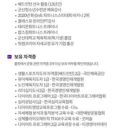
배드민턴 선수 활동 (13년간)
군산청소년수련관 체육강사
2020년 화성nfc 피트니스스타대회 비키니 2위
클래스유 온라인PT강사
테리온휘트니스 트레이너
팝스짐휘트니스 트레이너
군산대학교 체육학과(특기생) 졸업
빗썸코리아 자세교정 요가 기업 출강
보유 자격증
홈핏에서 운동 관련 자격증 3개 이상 보유 여부를 확인하였습니다.
생활스포츠지도자 자격증(배드민턴) 2급 - 국민체육공단
유아체육지도자 1급 - 한국경영인재개발원
노인체육지도자 1급 - 한국경영인재개발원
리더십지도사2급 - 한국경영인재개발원
다이어트 프로그래머 2급 - 한국다이어트프로그래머협회
심리상담사1급 - 한국심리교육협회
다이어트영양교육프로그램 수료 - 다노
자세체형 분석과 동작분석 교육 수료 - 대한예방운동협회
상체플라이오매트릭 TFA보수교육 수료 - 굿머슬
다이어트 프로그래머 2급 교육과정 수료 - 이경영아카데미