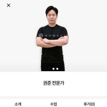
권준 전문가
소개
수업
후기(0)