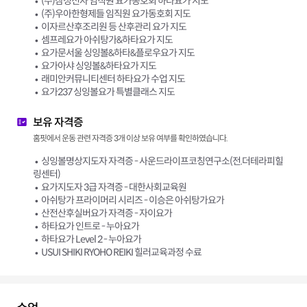
(주)삼성전자 임직원 요가동호회 하타요가 지도
(주)우아한형제들 임직원 요가동호회 지도
이자르산후조리원 등 산후관리 요가 지도
셈프레요가 아쉬탕가&하타요가 지도
요가문서울 싱잉볼&하타&플로우요가 지도
요가아샤 싱잉볼&하타요가 지도
래미안커뮤니티센터 하타요가 수업 지도
요가237 싱잉볼요가 특별클래스 지도
보유 자격증
홈핏에서 운동 관련 자격증 3개 이상 보유 여부를 확인하였습니다.
싱잉볼명상지도자 자격증 - 사운드라이프코칭연구소(전.더테라피힐
링센터)
요가지도자 3급 자격증 - 대한사회교육원
아쉬탕가 프라이머리 시리즈 - 이승은 아쉬탕가요가
산전산후실버요가 자격증 - 자이요가
하타요가 인트로 - 누아요가
하타요가 Level 2 - 누아요가
USUI SHIKI RYOHO REIKI 힐러교육과정 수료