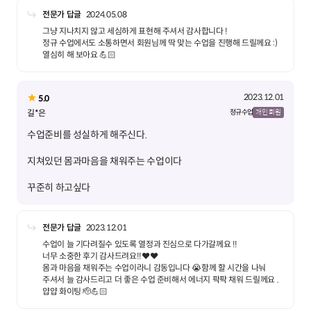
전문가 답글
2024.05.08
그냥 지나치지 않고 세심하게 표현해 주셔서 감사합니다 !
정규 수업에서도 소통하면서 회원님께 딱 맞는 수업을 진행해 드릴께요 :)
열심히 해 보아요 💪🏻
2023.12.01
5.0
길*은
정규 수업
개인 회원
꾸준히 하고싶다
전문가 답글
2023.12.01
수업이 늘 기다려질수 있도록 열정과 진심으로 다가갈께요 !!
너무 소중한 후기 감사드려요!!❤️❤️
몸과 마음을 채워주는 수업이라니 감동입니다 😭함께 할 시간을 나눠
주셔서 늘 감사드리고 더 좋은 수업 준비해서 에너지 팍팍 채워 드릴께요 .
얍얍 화이팅 🫡💪🏻