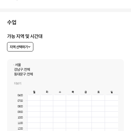
수업
가능 지역 및 시간대
지역 선택하기
· 서울
강남구 :
전체
동대문구 :
전체
강동구 :
전체
성동구 :
전체
더보기
송파구 :
전체
월
화
수
목
금
토
일
광진구 :
전체
06:00
07:00
08:00
09:00
10:00
11:00
12:00