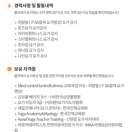
경력사항 및 활동내역
홈핏에서 요가명상 수련 경력 3년 이상, 지도 경력 3년 이상 있음을 확인하였습니다.
리탐빌 (구 SA컬쳐 요가명상) 요가 강사
로즈요가 요가강사
아이비휘트니스 요가 강사
스타힐휘트니스 요가 강사
조아짐 요가 강사
위너짐 요가 강사
나인요가 요가 강사
보유 자격증
홈핏에서 요가명상 및 운동 관련 자격증 3개 이상 보유 여부를 확인하였습니다.
Mind control &mindfullness 교육과정 이수 - 리탐빌 (구 SA컬쳐 요가
명상)
싱잉볼 베이직 코스 - (사)한국싱잉볼협회
요가 지도자 3급 - (사)대한요가지도자협회
세일즈매니저 (요가 관리자) - 한국인재교육원
Yoga Anatomy&Myology - 한국인재교육원
Aerial Yoga Teacher Training - 신현정 요가 아카데미
아로마테라피스트 천연아로마전문가 이수 - IMAA국제임상아로마협
회