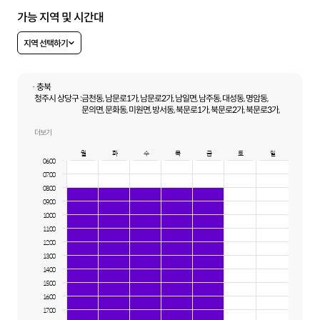
가능 지역 및 시간대
지역 선택하기
· 충북
청주시 상당구 :
금천동, 남문로1가, 남문로2가, 남일면, 남주동, 대성동, 명암동,
문의면, 문화동, 미원면, 방서동, 북문로1가, 북문로2가, 북문로3가,
산성동, 서문동, 서운동, 석교동, 수동, 영동, 영운동, 용담동, 용암동,
용정동, 운동동, 월오동, 지북동, 탑동, 평촌동, 낭성면
더보기
청주시 서원구 :
개신동, 남이면, 모충동, 미평동, 분평동, 사직동, 사창동, 산남동,
월
화
수
목
금
토
일
성화동, 수곡동, 장성동, 장암동, 죽림동
06:00
청주시 흥덕구 :
수의동, 송정동, 강서동, 남촌동, 내곡동, 동막동, 문암동, 복대동,
07:00
봉명동, 비하동, 상신동, 서촌동, 석곡동, 평동, 지동동, 강내면, 신대동,
신봉동, 신성동, 신전동, 신촌동, 외북동, 운천동, 원평동, 정봉동,
08:00
석소동, 송절동, 휴암동, 가경동
09:00
청주시 청원구 :
우암동, 율량동, 정북동, 외평동, 외남동, 내덕동, 주중동, 주성동,
10:00
사천동, 오동동, 정하동, 정상동
11:00
12:00
13:00
14:00
15:00
16:00
17:00