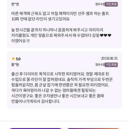
한*정
정규 수업
개인 회원
마른 체격에 근육도 없고 저질 체력이지만 선주 쌤과 하는 홈트
늘 한시간을 끝까지 하나하나 꼼꼼하게 봐주시고 미리미리
커리큘럼도 개인 맞춤으로 짜와주셔서 매 수업마다 감동❤️❤️❤️
이였어요 !!!
2018.08.31
5.0
황*현
정규 수업
개인 회원
출산 후 다이어트 목적으로 시작한 피티였어요. 정말 제대로 된
수업으로 몸 라인이 잘 잡혀왔네요. 솔직히 가격 부담으로 두번은
힘들꺼같지만, 몸 군살 잡기에 한번쯤은 꼭 필요한 피티였어요.
게다가 육아맘이라 나갈 수 없는 엄마들에겐 힐링되는
시간이였구요. 좋은 코치샘만나 좋은 시간보내고 좋은 몸매
만들어나가게되서 감사합니다.