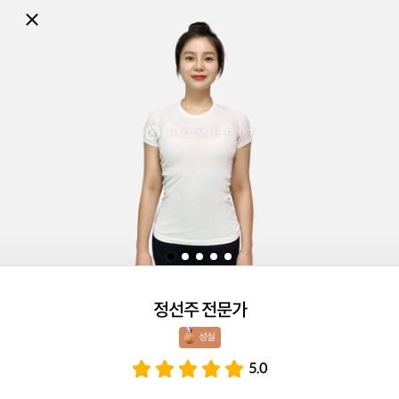
정선주 전문가
성실 
5.0