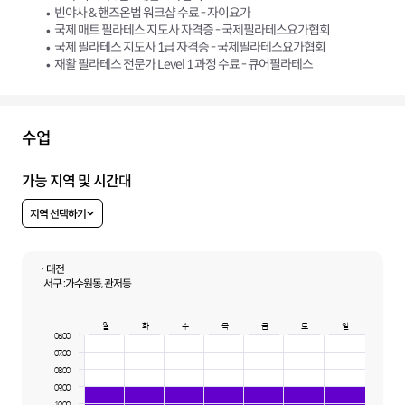
빈야사 & 핸즈온법 워크샵 수료 - 자이요가
국제 매트 필라테스 지도사 자격증 - 국제필라테스요가협회
국제 필라테스 지도사 1급 자격증 - 국제필라테스요가협회
재활 필라테스 전문가 Level 1 과정 수료 - 큐어필라테스
수업
가능 지역 및 시간대
지역 선택하기
· 대전
서구 :
가수원동, 관저동
월
화
수
목
금
토
일
06:00
07:00
08:00
09:00
10:00