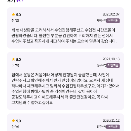
후기
9건
2023.02.07
5.0
정*희
체험 수업
개인 회원
제 현재상황을 고려하셔서 수업진행해주셨고 수업전 시간조율이
원활하였습니다. 불편한 부분을 감안하여 무리하지 않는 선에서
수업해주셨고 꼼꼼하게 체크하여 주시는 모습에 믿음이 갔습니다.
2021.10.13
5.0
이*명
정규 수업
개인 회원
집에서 운동은 처음이라 어떻게 진행될지 궁금했는데, 사전에
연락주시고 확인해주셔서 뭔가 안심이되었어요. 오셔서 제 상태
하나하나 체크해주시고 맞춰서 수업진행해주셨구요. 아기가 있어서
수업진행에 방해가될까 좀 걱정이었는데, 같이 육아에
공감도해주시고 이해도해주셔서 더 좋았던것같아요. 꼭 다시
코치님과 수업하고싶어요
2020.11.12
5.0
안*혜
정규 수업
개인 회원