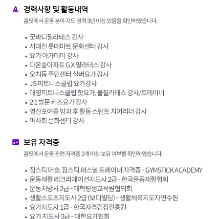
경력사항 및 활동내역
홈핏에서 운동 분야 지도 경력 3년 이상 있음을 확인하였습니다.
굿바디필라테스 강사
서대전 롯데마트 문화센터 강사
요가 아카데미 강사
다온숲아파트 G.X 필라테스 강사
오치동 주민센터 실버요가 강사
JS 피트니스클럽 요가강사
대영피트니스클럽 핫요가, 볼필라테스 강사/트레이너
2:1 방문 키즈요가 강사
영산포여중 방과 후 활동 스턴트 치어리더 강사
마사회 문화센터 강사
보유 자격증
홈핏에서 운동 관련 자격증 3개 이상 보유 여부를 확인하였습니다.
짐스틱 머슬, 짐스틱 퍼스널 트레이너 자격증 - GYMSTICK ACADEMY
운동재활 레크리에이션지도사 2급 - 한국운동재활협회
운동처방사 2급 - 대학평생교육원협의회
생활스포츠지도사 2급 (보디빌딩) - 생활체육지도자연수원
요가지도자 1급 - 한국자격검정진흥원
요가 지도사 3급 - 대한요가협회