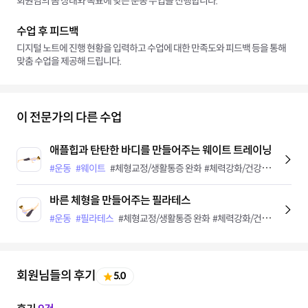
회원님의 몸 상태와 목표에 맞는 운동 수업을 진행합니다.
수업 후 피드백
디지털 노트에 진행 현황을 입력하고 수업에 대한 만족도와 피드백 등을 통해
맞춤 수업을 제공해 드립니다.
이 전문가의 다른 수업
애플힙과 탄탄한 바디를 만들어주는 웨이트 트레이닝
#운동
#웨이트
#체형교정/생활통증 완화
#체력강화/건강유지
#다이
바른 체형을 만들어주는 필라테스
#운동
#필라테스
#체형교정/생활통증 완화
#체력강화/건강유지
#근
회원님들의 후기
5.0