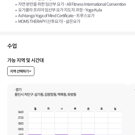
자연 분만을 위한 임산부 요가 - All Fitness International Convention
요가쿨라 프리야 임산부 요가 지도자 과정 - Yoga Kula
Ashtanga Yoga of Mind Certificate - 트루스요가
MOMS THERAPY (산후요가) - 삶은요가
수업
가능 지역 및 시간대
지역 선택하기
· 경기
용인시 처인구 :
삼가동, 김량장동, 역북동, 유방동
월
화
수
목
금
토
일
06:00
07:00
08:00
09:00
10:00