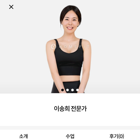
이송희 전문가
소개
수업
후기(0)