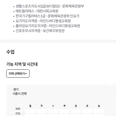
생활스포츠지도사2급(보디빌딩) - 문화체육관광부
매트필라테스 - 대한사회교육원
한국기구필라테스1급 - 문화체육관광부 인요가
요가지도자격증 - 마인드바디평생교육원
플라잉요가지도자겨증 - 마인드바디평생교육원
간호조무사자격증 - 보건복지부장관
수업
가능 지역 및 시간대
지역 선택하기
· 경기
시흥시 :
전체
월
화
수
목
금
토
일
06:00
07:00