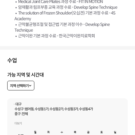
Medical Joint Care Pilates 과정 수료 - FIT IN MOTION
암재활과 림프부종 교육 과정 수료 - Develop Spine Technique
The solution of Frozen Shoulder(오십견) 기본 과정 수료 - 4S
Academy
근막불균형조절 및 접근법 기본 과정 이수 - Develop Spine
Technique
근막이완 기본 과정 수료 - 한국근막이완치료학회
수업
가능 지역 및 시간대
지역 선택하기
· 대구
수성구 :
범어동, 수성동1가, 수성동2가, 수성동3가, 수성동4가
중구 :
전체
북구 :
칠성동1가, 칠성동2가, 침산동, 대현동, 산격동, 고성동1가, 고성동2가,
고성동3가
더보기
월
화
수
목
금
토
일