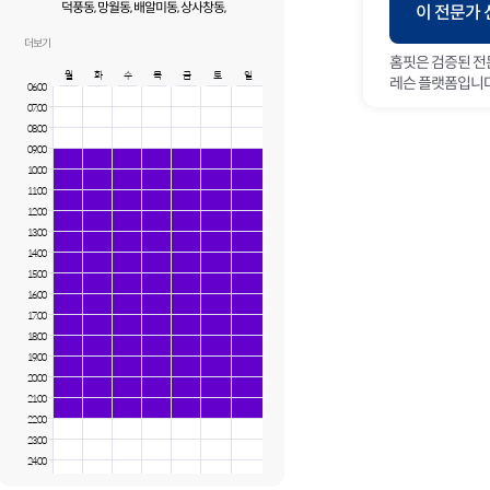
덕풍동, 망월동, 배알미동, 상사창동,
이 전문가
상산곡동, 선동, 신장동, 창우동, 천현동,
초이동, 초일동, 춘궁동, 하사창동, 하산곡동,
더보기
학암동, 항동
홈핏은 검증된 전
월
화
수
목
금
토
일
레슨 플랫폼입니다
06:00
07:00
08:00
09:00
10:00
11:00
12:00
13:00
14:00
15:00
16:00
17:00
18:00
19:00
20:00
21:00
22:00
23:00
24:00