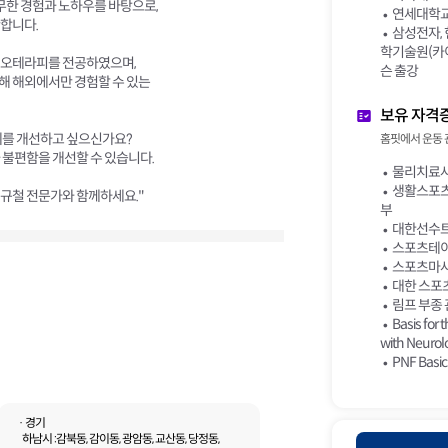
한 경험과 노하우를 바탕으로,
연세대학교
안합니다.
삼성전자,
학기술원(카이
이오테라피를 전공하였으며,
슨 출강
해 해외에서만 경험할 수 있는
보유 자격
제를 개선하고 싶으신가요?
홈핏에서 운동 
 불편함을 개선할 수 있습니다.
물리치료사
생활스포츠
신규철 전문가와 함께하세요."
부
대한선수트레
스포츠테이핑
스포츠마사지
대한 스포
림프 부종 관
Basis for
with Neurol
PNF Basic
· 경기
하남시 :
감북동, 감이동, 광암동, 교산동, 당정동,