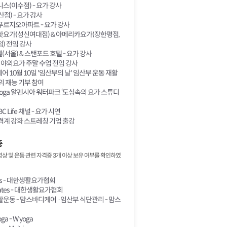
스(이수점) - 요가 강사
점) - 요가 강사
푸르지오아파트 - 요가 강사
핫요가(성신여대점) & 아메리카요가(장한평점,
) 전임 강사
서울) & 스탠포드 호텔 - 요가 강사
 야외요가 주말 수업 전임 강사
 10월 10일 '임산부의 날' 임산부 운동 재활
의 재능 기부 참여
a Yoga 알펜시아 워터파크 ‘도심속의 요가 스튜디
BC Life 채널 - 요가 시연
격계 강화 스트레칭 기업 출강
증
상 및 운동 관련 자격증 3개 이상 보유 여부를 확인하였
ates - 대한생활요가협회
ates - 대한생활요가협회
운동 - 맘스바디케어 ·임산부 식단관리 - 맘스
oga - W yoga