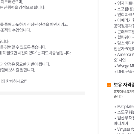
 지도해왔으며,
영자 피트니
는 진행력을 강점으로 합니다.
스포짐(용산
연희 파크
아메리카 
를 통해 과도하게 긴장된 신경을 이완시키고,
공덕점,홍대점
구조적인 수업입니다.
콘래드호텔(
힐링웨이 -
둡니다.
맘스바디케어
를 경험할 수 있도록 돕습니다.
전문가 50인
전에 꼭 필요한 시간이었다”는 피드백을 남깁니다.
Americ
오’ 시연
과 안정은 중요한 기반이 됩니다.
W yoga M
 경험해보시길 권합니다.
DHL 근골
가와 함께하세요!"
보유 자격
홈핏에서 요가명
습니다.
Mat pil
소도구 Pil
임산부 재활
바디케어
Vinyasa Y