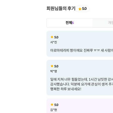
회원님들의 후기
5.0
전체
개
5
5.0
서*진
아로마테라피 짱이에요 진짜루 ㅠㅠ 새 사람
5.0
박*영
일에 지쳐 너무 힘들었는데, 1시간 남짓한 강
감사했습니다. 덕분에 요가에 관심이 생겨 주
행복한 하루 보내세요!
5.0
김*현