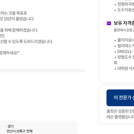
정형외과병원
도수치료센터
복하는 것을 목표로
 15년이 흘렀습니다.
보유 자격
을 위해 함께하겠습니다.
홈핏에서 운동 
만,
물리치료사
개선할 수 있도록 도와드리겠습니다.
필라테스 
DNS Ex1 -
함께하세요!"
정형도수 
회
대학원 석
이 전문가
홈핏은 검증된 전
레슨 플랫폼입니다
· 경기
안산시 상록구 :
전체