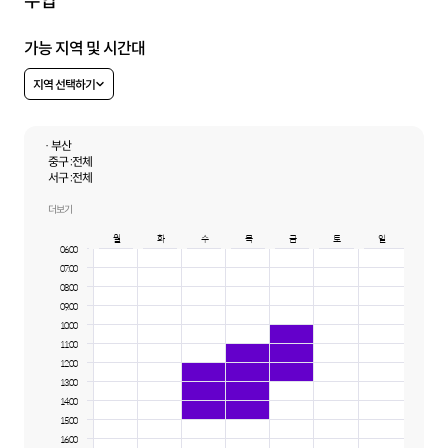
수업
가능 지역 및 시간대
지역 선택하기
· 부산
중구 :
전체
서구 :
전체
사하구 :
전체
동구 :
전체
더보기
해운대구 :
우동
월
화
수
목
금
토
일
06:00
07:00
08:00
09:00
10:00
11:00
12:00
13:00
14:00
15:00
16:00