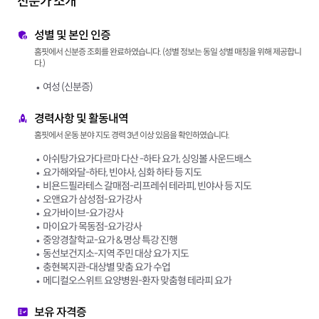
전문가 소개
성별 및 본인 인증
홈핏에서 신분증 조회를 완료하였습니다. (성별 정보는 동일 성별 매칭을 위해 제공합니
다.)
여성 (신분증)
경력사항 및 활동내역
홈핏에서 운동 분야 지도 경력 3년 이상 있음을 확인하였습니다.
아쉬탕가요가다르마 다산 -하타 요가, 싱잉볼 사운드배스
요가해와달-하타, 빈야사, 심화 하타 등 지도
비욘드필라테스 갈매점-리프레쉬 테라피, 빈야사 등 지도
오앤요가 삼성점-요가강사
요가바이브-요가강사
마이요가 목동점-요가강사
중앙경찰학교-요가 & 명상 특강 진행
동선보건지소-지역 주민 대상 요가 지도
충현복지관-대상별 맞춤 요가 수업
메디컬오스위트 요양병원-환자 맞춤형 테라피 요가
보유 자격증