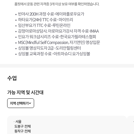
홈핏에서 운동 관련 자격증 3개 이상 보유 여부를 확인하였습니다.
빈야사 200H 과정 수료-에이와플로우요가
하타요가(24H) TTC 수료- 마이뜨리
임산부요가 TTC 수료-루틴온라인
감정아로마상담사, 아로마요가강사 자격 수료-IMAA
인요가 워크샵시리즈 수료-한국요가필라테스협회
MSC(Mindful Self Compassion, 자기연민) 명상입문
싱잉볼 명상지도자 2급 -도리안힐링센터
싱잉볼 교육과정 수료 -아트마슈디 요가싱잉볼
수업
가능 지역 및 시간대
지역 선택하기
· 서울
도봉구 :
전체
동작구 :
전체