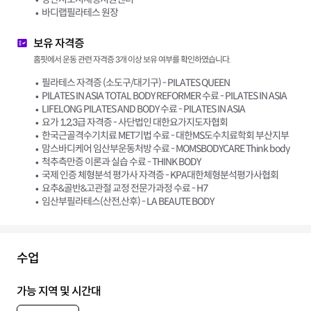
바디랩필라테스 원장
보유 자격증
홈핏에서 운동 관련 자격증 3개 이상 보유 여부를 확인하였습니다.
필라테스 자격증 (소도구/대기구) - PILATES QUEEN
PILATES IN ASIA TOTAL BODY REFORMER 수료 - PILATES IN ASIA
LIFELONG PILATES AND BODY 수료 - PILATES IN ASIA
요가 1,2,3급 자격증 - 사단법인 대한요가지도자협회
한국근골격수기치료 MET기법 수료 - 대한MS도수치료학회 부산지부
맘스바디케어 임산부운동처방 수료 - MOMSBODYCARE Think body
척추측만증 이론과 실습 수료 - THINK BODY
국제 인증 체형분석 평가사 자격증 - KPA대한체형분석평가사협회
요추&골반&고관절 교정 전문가과정 수료 - H7
임산부필라테스(산전,산후) - LA BEAUTE BODY
수업
가능 지역 및 시간대