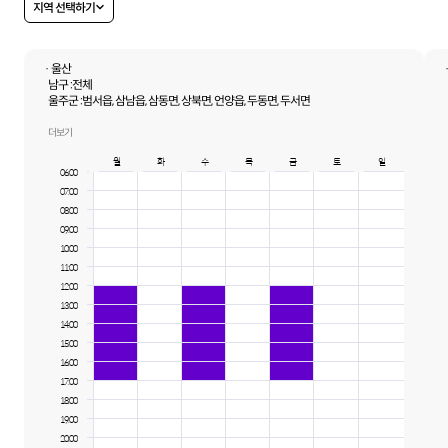
지역 선택하기
· 울산
남구 :
전체
울주군 :
범서읍, 삼남읍, 삼동면, 상북면, 언양읍, 두동면, 두서면
중구 :
전체
더보기
월
화
수
목
금
토
일
06:00
07:00
08:00
09:00
10:00
11:00
12:00
13:00
14:00
15:00
16:00
17:00
18:00
19:00
20:00