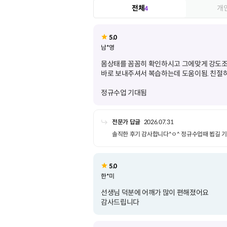
전체
개
4
5.0
남*영
몸상태를 꼼꼼히 확인하시고 그에맞게 강도
정규수업 기대됨
전문가 답글
2026.07.31
솔직한 후기 감사합니다^ㅇ^ 정규수업때 뵙길 
5.0
한*미
선생님 덕분에 어깨가 많이 편해졌어요
감사드립니다