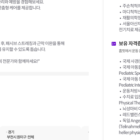
관리와 예방을 경험해보세요.
주손척척의
맞춤형 케어를 제공합니다.
마디척척신
재활의학정보
서울아산재
전기치료 제
보유 자격
후, 패시브 스트레칭과 근막 이완을 통해
를 유지할 수 있도록 돕습니다.
홈핏에서 운동 
희 전문가와 함께하세요!"
국제 사경(to
국제 아동물리
Pediatric Sp
국제 아동 통
Pediatric In
운동처방사 
수치료 입문 과
Physical 
뇌성마비 아
레드밸런스
독일 Angel
(Teilnahmeb
· 경기
· 인천
heller physi
부천시 원미구 :
전체
부평구 :
전체