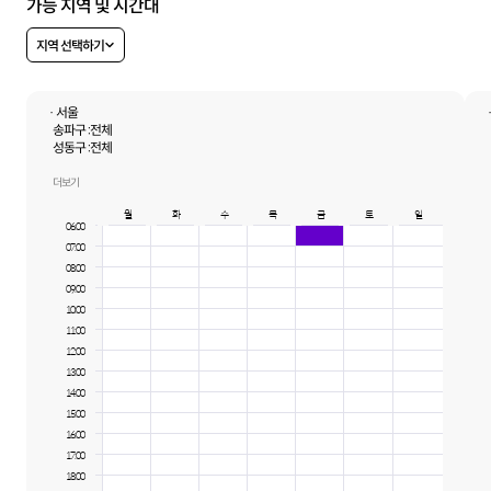
가능 지역 및 시간대
지역 선택하기
· 서울
송파구 :
전체
성동구 :
전체
서초구 :
전체
중구 :
전체
더보기
강남구 :
전체
월
화
수
목
금
토
일
강동구 :
전체
06:00
종로구 :
전체
07:00
광진구 :
전체
중랑구 :
전체
08:00
09:00
10:00
11:00
12:00
13:00
14:00
15:00
16:00
17:00
18:00