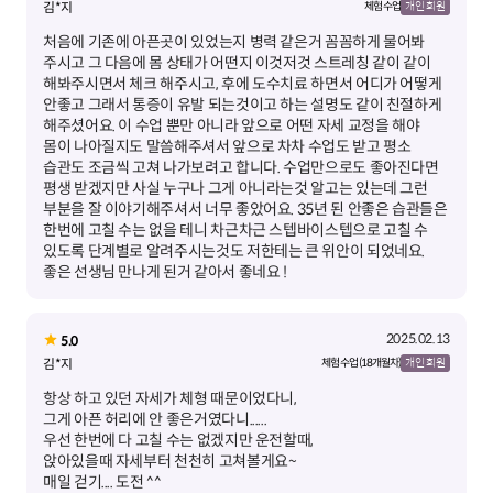
김*지
체험 수업
개인 회원
처음에 기존에 아픈곳이 있었는지 병력 같은거 꼼꼼하게 물어봐
주시고 그 다음에 몸 상태가 어떤지 이것저것 스트레칭 같이 같이
해봐주시면서 체크 해주시고, 후에 도수치료 하면서 어디가 어떻게
안좋고 그래서 통증이 유발 되는것이고 하는 설명도 같이 친절하게
해주셨어요. 이 수업 뿐만 아니라 앞으로 어떤 자세 교정을 해야
몸이 나아질지도 말씀해주셔서 앞으로 차차 수업도 받고 평소
습관도 조금씩 고쳐 나가보려고 합니다. 수업만으로도 좋아진다면
평생 받겠지만 사실 누구나 그게 아니라는것 알고는 있는데 그런
부분을 잘 이야기해주셔서 너무 좋았어요. 35년 된 안좋은 습관들은
한번에 고칠 수는 없을 테니 차근차근 스텝바이스텝으로 고칠 수
있도록 단계별로 알려주시는것도 저한테는 큰 위안이 되었네요.
좋은 선생님 만나게 된거 같아서 좋네요 !
2025.02.13
5.0
김*지
체험 수업 (18개월차)
개인 회원
항상 하고 있던 자세가 체형 때문이었다니,
그게 아픈 허리에 안 좋은거였다니......
우선 한번에 다 고칠 수는 없겠지만 운전할때,
앉아있을때 자세부터 천천히 고쳐볼게요~
매일 걷기.... 도전 ^^