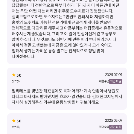
답답했습니다 전반적으로 목부터 허리 다리까지 다 아픈건데 어떤
때는 목만, 어떤 때는 허리만 위주로 도수치료가 진행됐습니다.
실비보험으로 하면 도수치료는 2만원도 안돼서 더 저렴하지만
홈핏의 도수치료 가능한 전문가에게 근골격계 케어를 받으면
전체적으로 다 관리를 해주시고 아픈부위는 더집중해서 유동적으로
해주시는게 좋았습니다. 그리고 이 일에 진심이신거 같고 공부도
많이 하십니다. 무엇보다도 상반기에 왼쪽 머리부터 허리까지 다
아파서 정말 고생했는데 지금은 오래 앉아있거나 고개 숙이고
일해서 생기는 가벼운 통증 말고는 전체적으로 정말 많이
나아졌습니다.
2025.07.09
5.0
유*하
체험 수업
개인 회원
필리테스를 몇년간 해왔음에도 목과 어깨가 계속 안좋아서 병원도
다니고 마사지도 받아왔지만 효과가 없었습니다. 김재현코지님께서
자세히 설명해주신 덕분에 운동 방향을 바꿔보려해요.
2025.05.09
5.0
박*욱
정규 수업
개인 회원