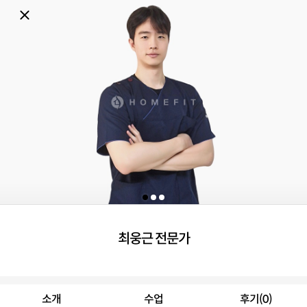
최웅근 전문가
소개
수업
후기(0)