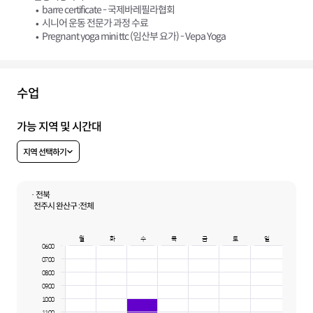
barre certificate - 국제바레필라협회
시니어 운동 전문가 과정 수료
Pregnant yoga mini ttc (임산부 요가) - Vepa Yoga
수업
가능 지역 및 시간대
지역 선택하기
· 전북
전주시 완산구 :
전체
월
화
수
목
금
토
일
06:00
07:00
08:00
09:00
10:00
11:00