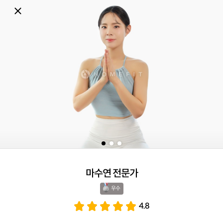
마수연 전문가
우수 
4.8