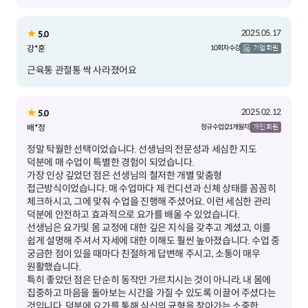
2025.05.17
5.0
강*훈
10회차 수강
기업 회원
근육통 관절통 싹 사라졌어요
2025.02.12
5.0
배*정
정규 수업 (21개월차)
개인 회원
정말 탁월한 선택이었습니다. 선생님의 전문성과 세심한 지도
덕분에 매 수업이 특별한 경험이 되었습니다.
가장 인상 깊었던 점은 선생님의 철저한 개별 맞춤형
접근방식이었습니다. 매 수업마다 제 컨디션과 신체 상태를 꼼꼼히
체크하시고, 그에 맞춰 수업을 진행해 주셨어요. 이런 세심한 관리
덕분에 안전하고 효과적으로 요가를 배울 수 있었습니다.
선생님은 요가및 몸 교정에 대한 깊은 지식을 갖추고 계셨고, 이를
쉽게 설명해 주셔서 자세에 대한 이해도 훨씬 높아졌습니다. 수업 중
궁금한 점이 있을 때마다 친절하게 답변해 주시고, 소통이 매우
원활했습니다.
특히 좋았던 점은 단순히 동작만 가르치시는 것이 아니라, 내 몸에
집중하고 마음을 돌아보는 시간을 가질 수 있도록 이끌어 주셨다는
것입니다. 덕분에 요가를 통해 심신의 균형을 찾아가는 소중한