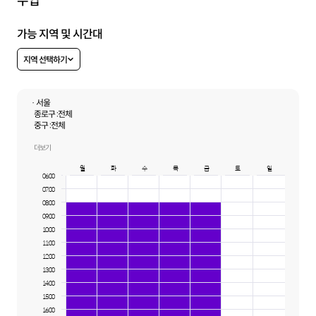
수업
가능 지역 및 시간대
지역 선택하기
· 서울
종로구 :
전체
중구 :
전체
강동구 :
천호동, 둔촌동, 성내동
용산구 :
전체
더보기
성북구 :
전체
월
화
수
목
금
토
일
동대문구 :
전체
06:00
성동구 :
전체
07:00
마포구 :
전체
서초구 :
전체
08:00
강남구 :
논현동, 역삼동, 삼성동, 수서동, 신사동, 압구정동, 개포동, 일원동, 대치동,
09:00
청담동, 도곡동, 자곡동
10:00
송파구 :
방이동, 오금동, 송파동, 잠실동, 신천동
11:00
광진구 :
전체
12:00
중랑구 :
전체
13:00
14:00
15:00
16:00