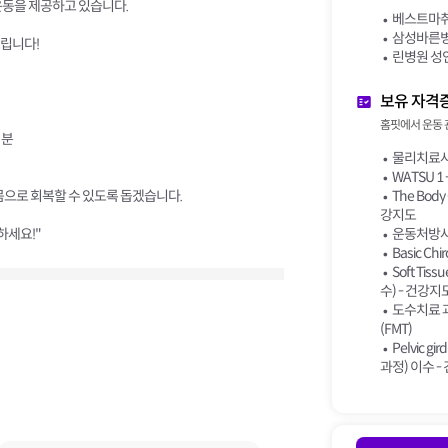
운동을 제공하고 있습니다.
베스트마취
삼성바른병
립니다!
린병원 성
보유 자격
홈핏에서 운동 
 분
물리치료사
WATSU 1 -
몸으로 회복할 수 있도록 돕겠습니다.
The Body 
강지도
하세요!"
운동처방사
Basic Ch
Soft Tis
수) - 건강지
도수치료 과정 
(FMT)
Pelvic gi
과정) 이수 