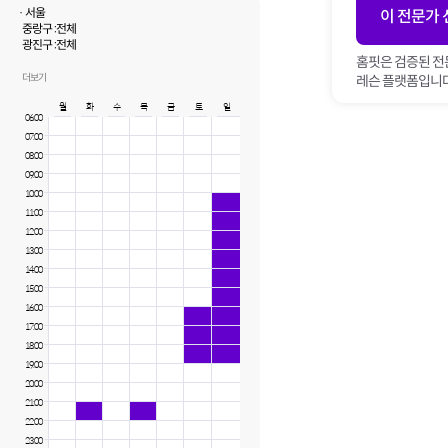
· 서울
이 전문가
중랑구 :
전체
광진구 :
전체
강동구 :
전체
홈핏은 검증된 전
송파구 :
전체
더보기
레슨 플랫폼입니다
노원구 :
전체
월
화
수
목
금
토
일
06:00
07:00
08:00
09:00
10:00
11:00
12:00
13:00
14:00
15:00
16:00
17:00
18:00
19:00
20:00
21:00
22:00
23:00