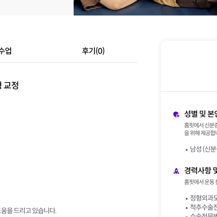
수업
후기(0)
 교정
성별 및 본
홈핏에서 신분증
을 위해 제공합니
남성 (신분
경력사항 
홈핏에서 운동 
정형외과도
척추수술전
도움을 드리고 있습니다.
수술전문병