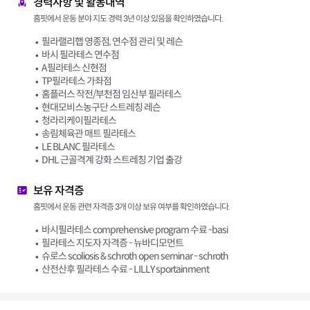
경력사항 및 활동내역
홈핏에서 운동 분야 지도 경력 3년 이상 있음을 확인하였습니다.
필라랠리햅 영종점, 연수점 관리 및 레슨
바시 필라테스 연수점
A필라테스 신현점
TP필라테스 가좌점
홈플러스 작전/부천점 임산부 필라테스
현대모비스농구단 스트레칭 레슨
청라리케이필라테스
송림체육관 매트 필라테스
LE BLANC 필라테스
DHL 근골격계 강화 스트레칭 기업 출강
보유 자격증
홈핏에서 운동 관련 자격증 3개 이상 보유 여부를 확인하였습니다.
바시필라테스 comprehensive program 수료 -basi
필라테스 지도자 자격증 - 뉴바디모먼트
슈로스 scoliosis & schroth open seminar - schroth
산전산후 필라테스 수료 - LILLY sportainment