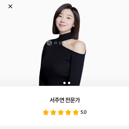
서주연 전문가
5.0