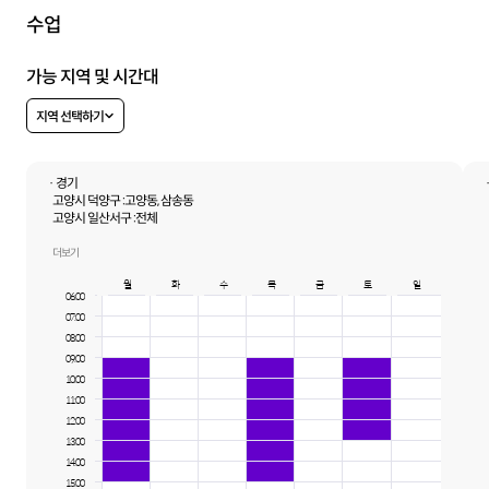
수업
가능 지역 및 시간대
지역 선택하기
· 경기
고양시 덕양구 :
고양동, 삼송동
고양시 일산서구 :
전체
고양시 일산동구 :
마두동, 정발산동, 장항동, 식사동, 백석동
김포시 :
전체
더보기
시흥시 :
월곶동
월
화
수
목
금
토
일
파주시 :
교하동
06:00
07:00
08:00
09:00
10:00
11:00
12:00
13:00
14:00
15:00