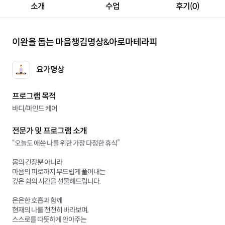
소개
수업
후기(0)
이완을 돕는 마음챙김명상&아로마테라피
요가명상
프로그램 목적
바디/마인드 케어
전문가 및 프로그램 소개
“오늘도 애쓴 나를 위한 가장 다정한 휴식”
몸의 긴장뿐 아니라
마음의 피로까지 부드럽게 풀어내는
깊은 쉼의 시간을 선물해드립니다.
은은한 호흡과 함께
현재의 나를 천천히 바라보며,
스스로를 따뜻하게 안아주는