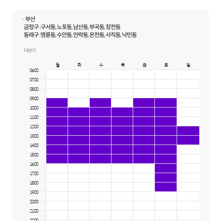
· 부산
금정구 :
구서동, 노포동, 남산동, 부곡동, 장전동
동래구 :
명륜동, 수안동, 안락동, 온천동, 사직동, 낙민동
해운대구 :
우동, 중동, 재송동, 좌동, 반여동
더보기
월
화
수
목
금
토
일
06:00
07:00
08:00
09:00
10:00
11:00
12:00
13:00
14:00
15:00
16:00
17:00
18:00
19:00
20:00
21:00
22:00