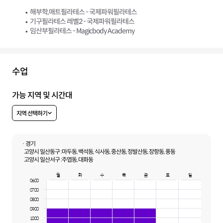
해부학,매트필라테스 - 국제파워필라테스
기구필라테스 레벨2 - 국제파워필라테스
임산부필라테스 - Magicbody Academy
수업
가능 지역 및 시간대
지역 선택하기
· 경기
고양시 일산동구 :
마두동, 백석동, 식사동, 중산동, 정발산동, 장항동, 풍동
고양시 일산서구 :
주엽동, 대화동
월
화
수
목
금
토
일
06:00
07:00
08:00
09:00
10:00