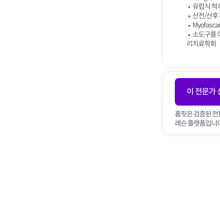
유럽식 척추
산전/산후 재활
Myofascai
소도구를 
리치료학회
이 전문가
홈핏은 검증된 전
레슨 플랫폼입니다