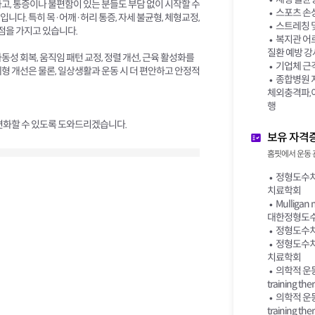
고, 통증이나 불편함이 있는 분들도 부담 없이 시작할 수
스포츠 손상
니다. 특히 목·어깨·허리 통증, 자세 불균형, 체형교정,
스트레칭 및
강점을 가지고 있습니다.
복지관 어
질환 예방 강
성 회복, 움직임 패턴 교정, 정렬 개선, 근육 활성화를
기업체 근격
형 개선은 물론, 일상생활과 운동 시 더 편안하고 안정적
종합병원 
체외충격파,
행
 변화할 수 있도록 도와드리겠습니다.
보유 자격
홈핏에서 운동 
정형도수치
치료학회
Mulligan m
대한정형도
정형도수치
정형도수치료 
치료학회
의학적 운동 
training the
의학적 운동 
training the