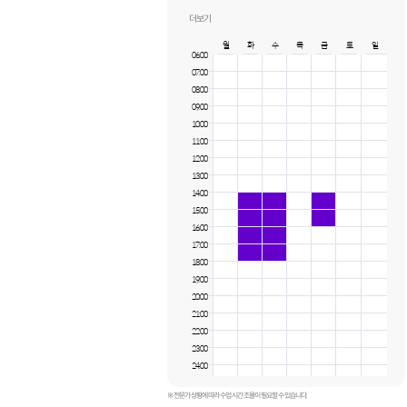
남구 :
달동, 삼산동, 야음동, 선암동
중구 :
우정동, 유곡동, 반구동, 남외동, 약사동
더보기
월
화
수
목
금
토
일
06:00
07:00
08:00
09:00
10:00
11:00
12:00
13:00
14:00
15:00
16:00
17:00
18:00
19:00
20:00
21:00
22:00
23:00
24:00
※ 전문가 상황에 따라 수업 시간 조율이 필요할 수 있습니다.