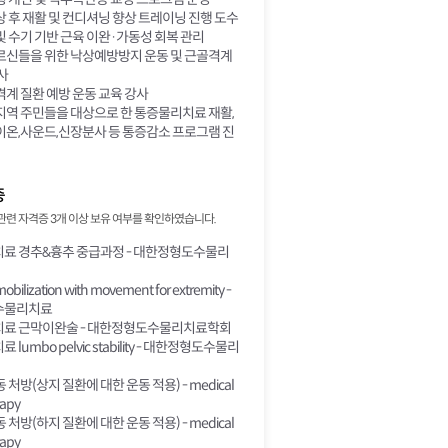
 후 재활 및 컨디셔닝 향상 트레이닝 진행 도수
 수기 기반 근육 이완·가동성 회복 관리
르신들을 위한 낙상예방방지 운동 및 근골격계
사
계 질환 예방 운동 교육 강사
지역 주민들을 대상으로 한 통증물리치료 재활,
이온,사운드,신장분사 등 통증감소 프로그램 진
증
관련 자격증 3개 이상 보유 여부를 확인하였습니다.
료 경추&흉추 중급과정 - 대한정형도수물리
obilization with movement for extremity -
수물리치료
료 근막이완술 - 대한정형도수물리치료학회
lumbo pelvic stability - 대한정형도수물리
처방(상지 질환에 대한 운동 적용) - medical
rapy
처방(하지 질환에 대한 운동 적용) - medical
rapy