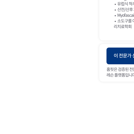
유럽식 척추
산전/산후 재활
Myofascai
소도구를 
리치료학회
이 전문가
홈핏은 검증된 전
레슨 플랫폼입니다