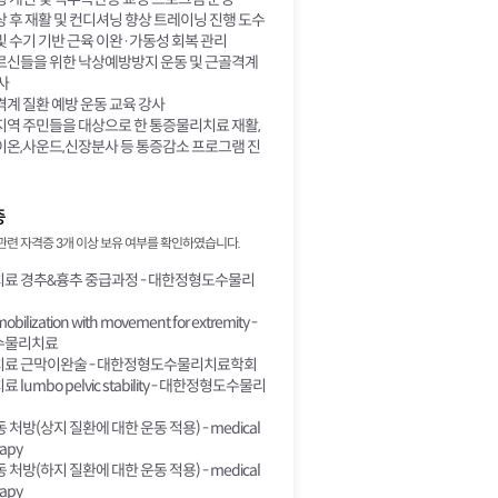
 후 재활 및 컨디셔닝 향상 트레이닝 진행 도수
 수기 기반 근육 이완·가동성 회복 관리
르신들을 위한 낙상예방방지 운동 및 근골격계
사
계 질환 예방 운동 교육 강사
지역 주민들을 대상으로 한 통증물리치료 재활,
이온,사운드,신장분사 등 통증감소 프로그램 진
증
관련 자격증 3개 이상 보유 여부를 확인하였습니다.
료 경추&흉추 중급과정 - 대한정형도수물리
obilization with movement for extremity -
수물리치료
료 근막이완술 - 대한정형도수물리치료학회
lumbo pelvic stability - 대한정형도수물리
처방(상지 질환에 대한 운동 적용) - medical
rapy
처방(하지 질환에 대한 운동 적용) - medical
rapy