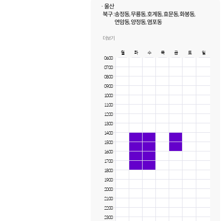
· 울산
북구 :
송정동, 무룡동, 호계동, 효문동, 화봉동,
연암동, 양정동, 염포동
남구 :
달동, 삼산동, 야음동, 선암동
중구 :
우정동, 유곡동, 반구동, 남외동, 약사동
더보기
월
화
수
목
금
토
일
06:00
07:00
08:00
09:00
10:00
11:00
12:00
13:00
14:00
15:00
16:00
17:00
18:00
19:00
20:00
21:00
22:00
23:00