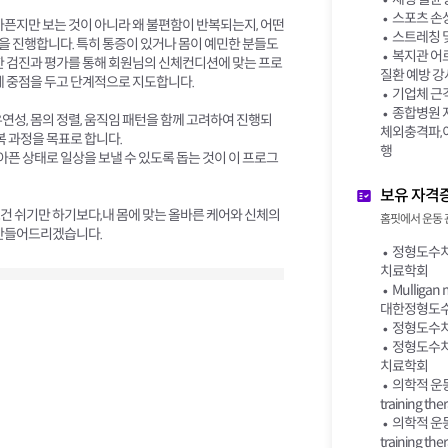
스포츠 손상
아픈지만 보는 것이 아니라 왜 불편함이 반복되는지, 어떤
스트레칭 및
 진행합니다. 특히 통증이 있거나 몸이 예민한 분들도
복지관 어
한 검진과 평가를 통해 회원님의 신체컨디션에 맞는 프로
질환 예방 강
에 중점을 두고 단계적으로 지도합니다.
기업체 근격
종합병원 
연성, 몸의 정렬, 움직임 패턴을 함께 고려하여 진행되
체외충격파,
복 과정을 목표로 합니다.
행
 아픈 상태로 일상을 보낼 수 있도록 돕는 것이 이 프로그
보유 자격
건 쉬기만 하기보다,내 몸에 맞는 올바른 케어와 신체의
홈핏에서 운동 
 만들어드리겠습니다.
정형도수치
치료학회
Mulligan m
대한정형도
정형도수치
정형도수치료 
치료학회
의학적 운동 
training the
의학적 운동 
training the