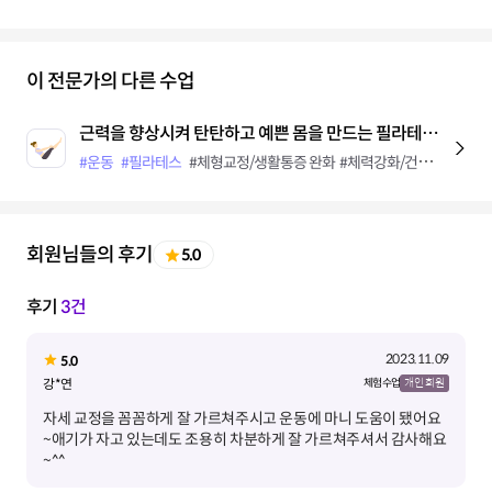
이 전문가의 다른 수업
근력을 향상시켜 탄탄하고 예쁜 몸을 만드는 필라테스 프로그램
#운동
#필라테스
#체형교정/생활통증 완화
#체력강화/건강유지
#다
회원님들의 후기
5.0
후기
3건
2023.11.09
5.0
강*연
체험 수업
개인 회원
자세 교정을 꼼꼼하게 잘 가르쳐주시고 운동에 마니 도움이 됐어요
~애기가 자고 있는데도 조용히 차분하게 잘 가르쳐주셔서 감사해요
~^^