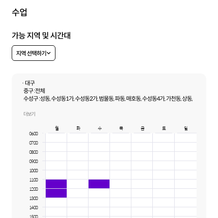
수업
가능 지역 및 시간대
지역 선택하기
· 대구
중구 :
전체
수성구 :
성동, 수성동1가, 수성동2가, 범물동, 파동, 매호동, 수성동4가, 가천동, 상동,
삼덕동, 이천동, 황금동, 중동, 범어동, 수성동3가, 대흥동, 두산동
서구 :
전체
더보기
달성군 :
화원읍, 현풍읍, 유가읍, 옥포읍, 논공읍, 구지면
월
화
수
목
금
토
일
달서구 :
전체
06:00
남구 :
전체
07:00
08:00
09:00
10:00
11:00
12:00
13:00
14:00
15:00