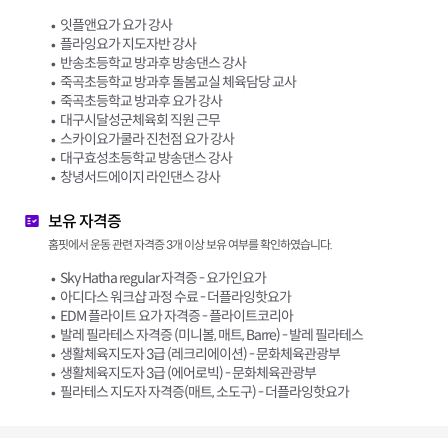
잇플앤요가 요가 강사
플라잉요가 지도자반 강사
반송초등학교 방과후 방송댄스 강사
죽곡초등학교 방과후 돌봄교실 체육담당 교사
죽곡초등학교 방과후 요가 강사
대구시달성군체육회 직원 근무
스카이요가쿨라 진천점 요가 강사
대구효성초등학교 방송댄스 강사
창녕서드에이지 라인댄스 강사
보유 자격증
홈핏에서 운동 관련 자격증 3개 이상 보유 여부를 확인하였습니다.
Sky Hatha regular 자격증 - 요가인요가
아디다스 워크샵 과정 수료 - 더플라잉핫요가
EDM 플라이트 요가 자격증 - 플라이트코리아
발레 필라테스 자격증 (미니볼, 매트, Barre) - 발레 필라테스
생활체육지도자 3급 (레크리에이션) - 문화체육관광부
생활체육지도자 3급 (에어로빅) - 문화체육관광부
필라테스 지도자 자격증(매트, 소도구) - 더플라잉핫요가