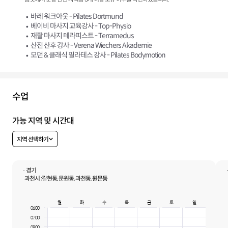
바레 워크아웃 - Pilates Dortmund
베이비 마사지 교육강사 - Top-Physio
재활 마사지 테라피스트 - Terramedus
산전 산후 강사 - Verena Wiechers Akademie
모던 & 클래식 필라테스 강사 - Pilates Bodymotion
수업
가능 지역 및 시간대
지역 선택하기
· 경기
과천시 :
갈현동, 문원동, 과천동, 원문동
월
화
수
목
금
토
일
06:00
07:00
08:00