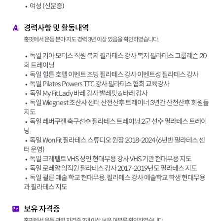
여성 (신분증)
경력사항 및 활동내역
홈핏에서 운동 분야 지도 경력 3년 이상 있음을 확인하였습니다.
독일 기아 모터스 직원 복지 필라테스 강사 복지 필라테스 그룹레슨 20
회 트레이닝
독일 힐튼 호텔 이벤트 초빙 필라테스 강사 이벤트성 필라테스 강사
독일 Pilates Powers TTC 강사 필라테스 협회 교육강사
독일 My Fit Lady 바레 강사 발레핏 & 바레 강사
독일 Wiegnest 조산사 센터 산전산후 트레이너 3년간 산전산후 회원들
지도
독일 레버쿠젠 축구선수 필라테스 트레이닝 2군 선수 필라테스 트레이
닝
독일 WonFit 필라테스 스튜디오 원장 2018-2024 (6년반 필라테스 센
터 운영)
독일 크레펠트 VHS 성인 현대무용 강사 VHS 기관 현대무용 지도
독일 로레알 임직원 필라테스 강사 2017-2019년도 필라테스 지도
독일 쾰른 예술 학교 현대무용, 필라테스 강사 예술학교 학생 현대무용
과 필라테스 지도
보유 자격증
홈핏에서 운동 관련 자격증 3개 이상 보유 여부를 확인하였습니다.