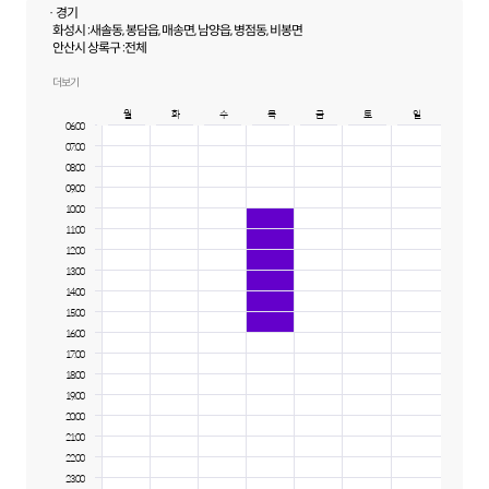
· 경기
화성시 :
새솔동, 봉담읍, 매송면, 남양읍, 병점동, 비봉면
안산시 상록구 :
전체
안산시 단원구 :
전체
수원시 권선구 :
호매실동, 당수동
더보기
월
화
수
목
금
토
일
06:00
07:00
08:00
09:00
10:00
11:00
12:00
13:00
14:00
15:00
16:00
17:00
18:00
19:00
20:00
21:00
22:00
23:00