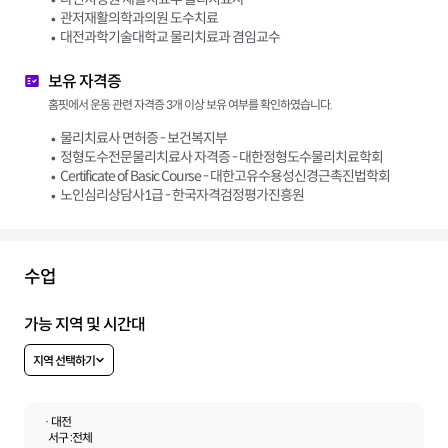
관저재활의학과의원 도수치료
대전과학기술대학교 물리치료과 겸임교수
보유 자격증
홈핏에서 운동 관련 자격증 3개 이상 보유 여부를 확인하였습니다.
물리치료사 면허증 - 보건복지부
정형도수전문물리치료사 자격증 - 대한정형도수물리치료학회
Certificate of Basic Course - 대한고유수용성신경근촉진법학회
노인심리상담사1급 - 한국자격검정평가진흥원
수업
가능 지역 및 시간대
지역 선택하기
· 대전
서구 :
전체