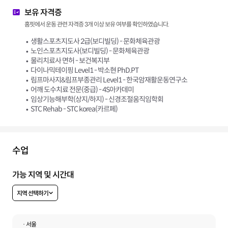
보유 자격증
홈핏에서 운동 관련 자격증 3개 이상 보유 여부를 확인하였습니다.
생활스포츠지도사 2급(보디빌딩) - 문화체육관광
노인스포츠지도사(보디빌딩) - 문화체육관광
물리치료사 면허 - 보건복지부
다이나믹테이핑 Level1 - 박소현 PhD.PT
림프마사지&림프부종관리 Level1 - 한국암재활운동연구소
어깨 도수치료 전문(중급) - 4S아카데미
임상기능해부학(상지/하지) - 신경조절움직임학회
STC Rehab - STC korea(카르페)
수업
가능 지역 및 시간대
지역 선택하기
· 서울