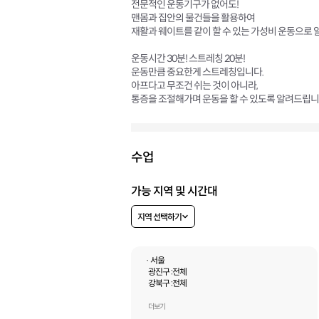
전문적인 운동기구가 없어도!
맨몸과 집안의 물건들을 활용하여
재활과 웨이트를 같이 할 수 있는 가성비 운동으로
운동시간 30분! 스트레칭 20분!
운동만큼 중요한게 스트레칭입니다.
아프다고 무조건 쉬는 것이 아니라,
통증을 조절해가며 운동을 할 수 있도록 알려드립니
수업
가능 지역 및 시간대
지역 선택하기
· 서울
광진구 :
전체
강북구 :
전체
도봉구 :
전체
종로구 :
전체
더보기
중랑구 :
전체