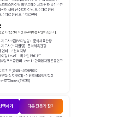
스피드스케이팅 의무트레이너 파견 태릉선수촌
센터 실장 선수트레이닝, 도수치료 전담
도수치료 전담 도수치료전담
증
관련 자격증 3개 이상 보유 여부를 확인하였습니다.
지도사 2급(보디빌딩) - 문화체육관광
지도사(보디빌딩) - 문화체육관광
 면허 - 보건복지부
 Level1 - 박소현 PhD.PT
림프부종관리 Level1 - 한국암재활운동연구
료 전문(중급) - 4S아카데미
부학(상지/하지) - 신경조절움직임학회
b - STC korea(카르페)
 선택하기
다른 전문가 찾기