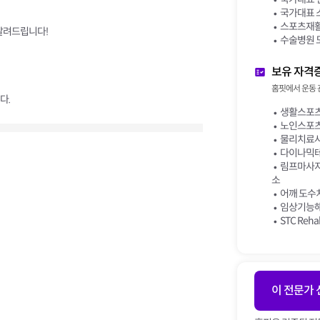
국가대표 
스포츠재활
 알려드립니다!
수술병원 
보유 자격
홈핏에서 운동 
다.
생활스포츠
노인스포츠
물리치료사
다이나믹테이핑
림프마사지&
소
어깨 도수치
임상기능해
STC Reha
이 전문가