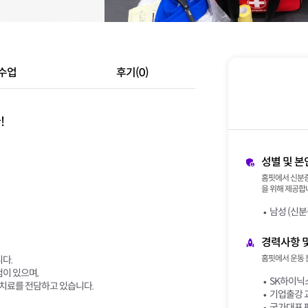
수업
후기(0)
!
성별 및 본
홈핏에서 신분증
을 위해 제공합니
남성 (신분
경력사항 
홈핏에서 운동 
다.
험이 있으며,
SK하이닉
치료를 전담하고 있습니다.
기업출강 
국가대표 펜