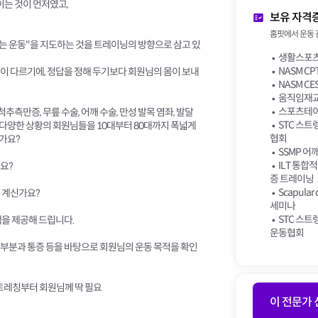
이는 것이 먼저였고,
보유 자격
홈핏에서 운동 
맞는 운동"을 지도하는 것을 트레이닝의 방향으로 삼고 있
생활스포츠지
NASM C
이 다르기에, 정답을 정해 두기보다 회원님의 몸이 보내
NASM C
움직임재교
스포츠테이
추측만증, 무릎 수술, 어깨 수술, 만성 발목 염좌, 발달
STC 스트
등 다양한 상황의 회원님들을 10대부터 80대까지 폭넓게
협회
가요?
SSMP 어깨
ILT 통합적
요?
증 트레이닝
Scapular 
 계신가요?
세미나
STC 스트
램을 제공해 드립니다.
운동협회
한 부분과 통증 등을 바탕으로 회원님의 운동 목적을 확인
스트레칭부터 회원님께 딱 필요
이 전문가