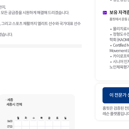
한지,
보유 자격
 모든 궁금증을 시원하게 해결해 드리겠습니다.
홈핏에서 운동 
, 그리고 스포츠 재활까지 엘리트 선수와 국가대표 선수
물리치료사
정형도수전
겠습니다.
학회 (KAOMP
Certified 
Movement L
카이로프랙
시니어 인지
노인체육평가
이 전문가
· 세종
세종시 :
전체
홈핏은 검증된 전
레슨 플랫폼입니다
월
화
수
목
금
토
일
06:00
07:00