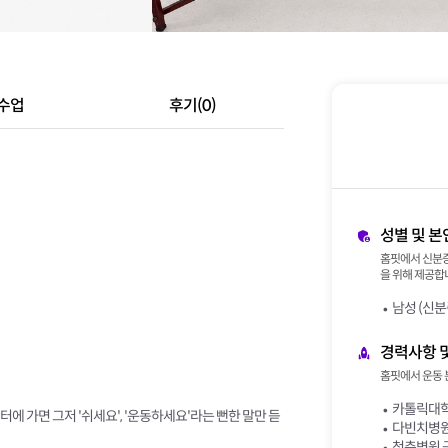
수업
후기(0)
성별 및 본
홈핏에서 신분증
을 위해 제공합니
남성 (신분
경력사항 
홈핏에서 운동 
카톨릭대학
에 가면 그저 '쉬세요', '운동하세요'라는 뻔한 말만 듣
다빈치병원
청춘병원 