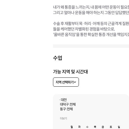
내가 왜 통증을 느끼는지, 내 몸에 어떤 운동이 필요
그리고 얼마나 운동을 해야 하는지 그동안 답답했던
수술 후 재활부터 목·허리·어깨 등의 근골격계 질환
들을 케어했던 차별화된 경험을 바탕으로,
'올바른 움직임'을 통한 확실한 통증 개선을 책임지
수업
가능 지역 및 시간대
지역 선택하기
· 대전
대덕구 :
전체
동구 :
전체
서구 :
전체
유성구 :
전체
더보기
중구 :
전체
월
화
수
목
금
토
일