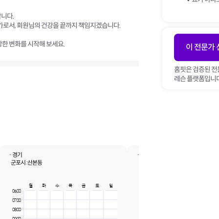
니다.
문가로서, 회원님의 건강을 끝까지 책임지겠습니다.
강한 변화를 시작해 보세요.
이 전문가
홈핏은 검증된 전
레슨 플랫폼입니다
· 경기
· 경기
군포시 :
산본동
안양시 동안구 :
관양동, 비산동, 평촌동
월
화
수
목
금
토
일
월
화
수
목
금
06:00
06:00
07:00
07:00
08:00
08:00