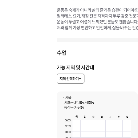
운동은 숙제가 아니라 삶의 즐거운 습관이 되어야 합
필라테스, 요가, 재활 전문 자격까지 두루 갖춘 전
운동이 두렵고 어렵게 느껴졌던 분들도 괜찮습니다.
저와 함께 가장 편안하고 안전하게, 삶을 바꾸는 건
수업
가능 지역 및 시간대
지역 선택하기
· 서울
서초구 :
방배동, 서초동
동작구 :
사당동
월
화
수
목
금
토
일
06:00
07:00
08:00