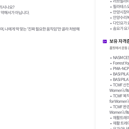
러브필라테
필라테스오
버리시나요?
안양시장애
 약해서가 아닙니다.
안양수리복
다인요가 
숨요가 요
, 나에게 딱 맞는 '진짜 필요한 움직임'만 골라 처방해
보유 자격
홈핏에서 운동 
NASM CES
Forrest Yo
PMA-NCPT -
BASI PILAT
BASI PIL
TCWF 산전산
Women’s fit
TCWF 복직
for Women’s 
TCWF 완경기
Women’s fit
재활트레이닝
재활 트레
요가 아나토