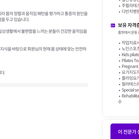
주필라테스
다빈치병원
니라 몸의 정렬과 움직임 패턴을 평가하고 통증의 원인을
점을 두고 있습니다.
보유 자격
 등 일상생활에서 불편함을 느끼는 분들이 건강한 움직임을
홈핏에서 운동 
작업치료사
노인스포츠
지식을 바탕으로 회원님의 현재 몸 상태에 맞는 안전하
Kids pilat
Pilates Te
Pregnant p
요가지도자
다.
플라잉요가
필라테스(
Special 
Rehabilit
수
이 전문가