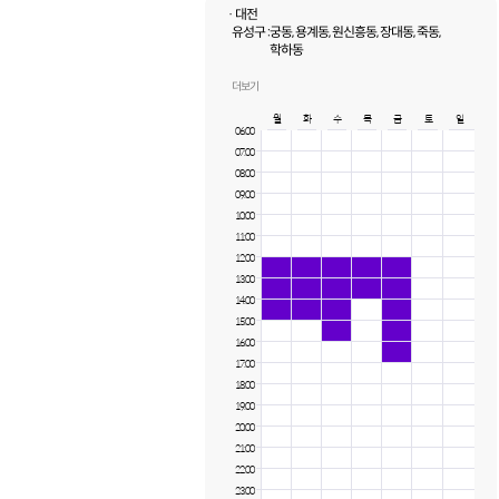
· 대전
유성구 :
궁동, 용계동, 원신흥동, 장대동, 죽동,
학하동
서구 :
탄방동, 월평동, 만년동, 내동, 둔산동, 도안동,
괴정동, 갈마동, 관저동
더보기
월
화
수
목
금
토
일
06:00
07:00
08:00
09:00
10:00
11:00
12:00
13:00
14:00
15:00
16:00
17:00
18:00
19:00
20:00
21:00
22:00
23:00