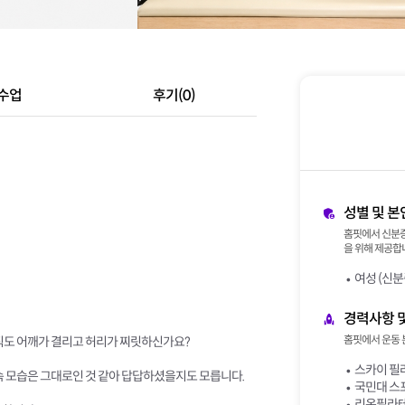
수업
후기(0)
성별 및 본
홈핏에서 신분증
을 위해 제공합니
여성 (신분
경력사항 
홈핏에서 운동 
아직도 어깨가 결리고 허리가 찌릿하신가요?
스카이 필
속 모습은 그대로인 것 같아 답답하셨을지도 모릅니다.
국민대 스
리온필라테