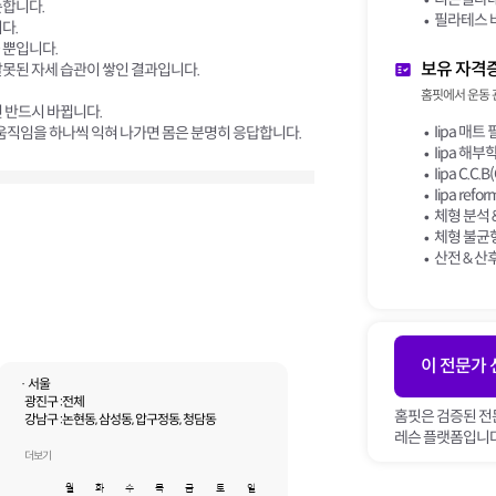
순합니다.
필라테스 
다.
 뿐입니다.
보유 자격
은 잘못된 자세 습관이 쌓인 결과입니다.
홈핏에서 운동 
 반드시 바뀝니다.
Iipa 매트 
 움직임을 하나씩 익혀 나가면 몸은 분명히 응답합니다.
Iipa 해부학 
Iipa C.C.B(
Iipa reform
체형 분석 &
체형 불균형 
산전 & 산후
이 전문가
· 서울
광진구 :
전체
홈핏은 검증된 전
강남구 :
논현동, 삼성동, 압구정동, 청담동
레슨 플랫폼입니다
성동구 :
성수동1가, 성수동2가
더보기
월
화
수
목
금
토
일