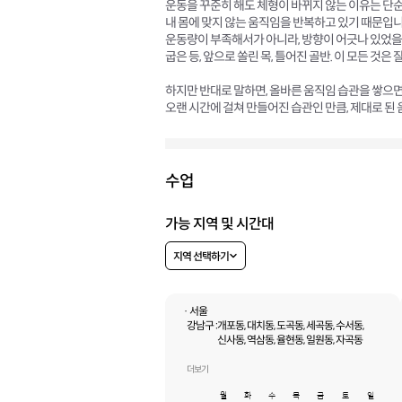
운동을 꾸준히 해도 체형이 바뀌지 않는 이유는 단
내 몸에 맞지 않는 움직임을 반복하고 있기 때문입니
운동량이 부족해서가 아니라, 방향이 어긋나 있었을
굽은 등, 앞으로 쏠린 목, 틀어진 골반. 이 모든 것
하지만 반대로 말하면, 올바른 움직임 습관을 쌓으면
오랜 시간에 걸쳐 만들어진 습관인 만큼, 제대로 된
수업
가능 지역 및 시간대
지역 선택하기
· 서울
강남구 :
개포동, 대치동, 도곡동, 세곡동, 수서동,
신사동, 역삼동, 율현동, 일원동, 자곡동
성동구 :
금호동1가, 금호동2가, 금호동3가,
금호동4가, 도선동, 마장동, 사근동,
더보기
상왕십리동, 송정동, 옥수동, 용답동, 응봉동,
월
화
수
목
금
토
일
하왕십리동, 행당동, 홍익동