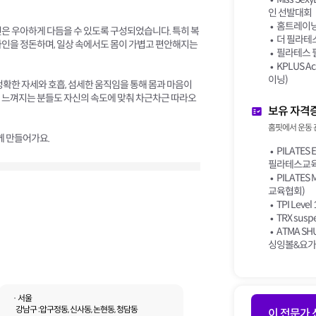
인 선발대회
홈트레이닝
은 우아하게 다듬을 수 있도록 구성되었습니다. 특히 복
더 필라테스
라인을 정돈하며, 일상 속에서도 몸이 가볍고 편안해지는
필라테스 
KPLUS 
이닝)
정확한 자세와 호흡, 섬세한 움직임을 통해 몸과 마음이
 느껴지는 분들도 자신의 속도에 맞춰 차근차근 따라오
보유 자격
홈핏에서 운동 
께 만들어가요.
PILATES 
필라테스교육
PILATES
교육협회)
TPI Level 1
TRX suspe
ATMA SH
싱잉볼&요가
· 서울
강남구 :
압구정동, 신사동, 논현동, 청담동
이 전문가