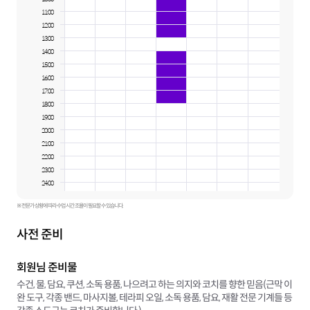
안양시 동안구 :
전체
11:00
오산시 :
전체
12:00
의왕시 :
전체
13:00
안산시 상록구 :
전체
14:00
15:00
16:00
17:00
18:00
19:00
20:00
21:00
22:00
23:00
24:00
※ 전문가 상황에 따라 수업 시간 조율이 필요할 수 있습니다.
사전 준비
회원님 준비물
수건, 물, 담요, 쿠션, 소독 용품, 나으려고 하는 의지와 코치를 향한 믿음(근막 이
완 도구, 각종 밴드, 마사지볼, 테라피 오일, 소독 용품, 담요, 재활 전문 기계들 등