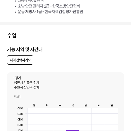
OMPT - KAOMPT
소방 안전 관리자 2급 - 한국소방안전협회
운동 처방사 1급 - 한국자격검정평가진흥원
수업
가능 지역 및 시간대
지역 선택하기
· 경기
용인시 기흥구 :
전체
수원시 장안구 :
전체
수원시 팔달구 :
전체
수원시 권선구 :
전체
더보기
수원시 영통구 :
전체
월
화
수
목
금
토
일
용인시 수지구 :
전체
06:00
용인시 처인구 :
전체
07:00
성남시 중원구 :
전체
성남시 수정구 :
전체
08:00
성남시 분당구 :
전체
09:00
안양시 만안구 :
전체
10:00