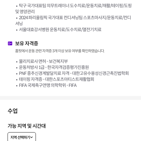
탁구 국가대표팀 의무트레이너 도수치료/운동치료/재활/테이핑/도핑
및 영양관리
2024 파리올림픽 국가대표 컨디셔닝팀 스포츠마사지/운동치료/컨디
셔닝
서울대효강서병원 운동치료/도수치료/열전기치료
보유 자격증
홈핏에서 운동 관련 자격증 3개 이상 보유 여부를 확인하였습니다.
물리치료사 면허 - 보건복지부
운동처방사 1급 - 한국자격검증평가진흥원
PNF 중추신경계발달치료 자격 - 대한고유수용성신경근촉진법학회
테이핑 자격증 - 대한스포츠아티스트재활협회
FIFA 국제축구연맹 의학학위 - FIFA
수업
가능 지역 및 시간대
지역 선택하기