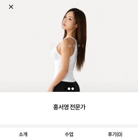
홍서영 전문가
소개
수업
후기(0)