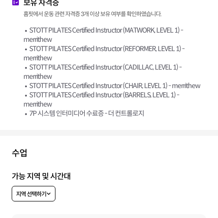
보유 자격증
홈핏에서 운동 관련 자격증 3개 이상 보유 여부를 확인하였습니다.
STOTT PILATES Certified Instructor (MATWORK, LEVEL 1) -
merrithew
STOTT PILATES Certified Instructor (REFORMER, LEVEL 1) -
merrithew
STOTT PILATES Certified Instructor (CADILLAC, LEVEL 1) -
merrithew
STOTT PILATES Certified Instructor (CHAIR, LEVEL 1) - merrithew
STOTT PILATES Certified Instructor (BARRELS, LEVEL 1) -
merrithew
7P 시스템 인터미디어 수료증 - 더 컨트롤로지
수업
가능 지역 및 시간대
지역 선택하기