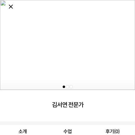
김서연 전문가
소개
수업
후기(0)