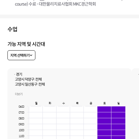
course) 수료 - 대한물리치료사협회 MKC경근학회
수업
가능 지역 및 시간대
지역 선택하기
· 경기
고양시 덕양구 :
전체
고양시 일산동구 :
전체
고양시 일산서구 :
전체
더보기
월
화
수
목
금
토
일
06:00
07:00
08:00
09:00
10:00
11:00