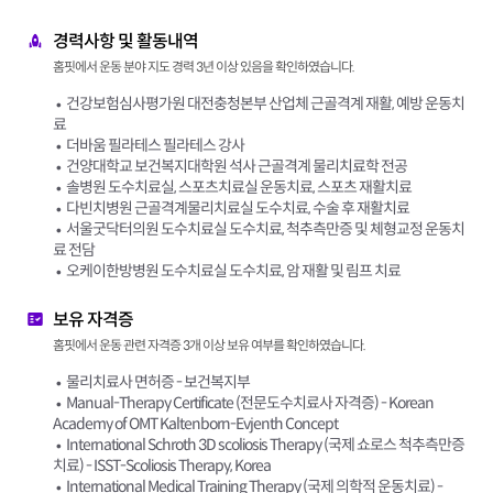
경력사항 및 활동내역
홈핏에서 운동 분야 지도 경력 3년 이상 있음을 확인하였습니다.
건강보험심사평가원 대전충청본부 산업체 근골격계 재활, 예방 운동치
료
더바움 필라테스 필라테스 강사
건양대학교 보건복지대학원 석사 근골격계 물리치료학 전공
솔병원 도수치료실, 스포츠치료실 운동치료, 스포츠 재활치료
다빈치병원 근골격계물리치료실 도수치료, 수술 후 재활치료
서울굿닥터의원 도수치료실 도수치료, 척추측만증 및 체형교정 운동치
료 전담
오케이한방병원 도수치료실 도수치료, 암 재활 및 림프 치료
보유 자격증
홈핏에서 운동 관련 자격증 3개 이상 보유 여부를 확인하였습니다.
물리치료사 면허증 - 보건복지부
Manual-Therapy Certificate (전문도수치료사 자격증) - Korean
Academy of OMT Kaltenborn-Evjenth Concept
International Schroth 3D scoliosis Therapy (국제 쇼로스 척추측만증
치료) - ISST-Scoliosis Therapy, Korea
International Medical Training Therapy (국제 의학적 운동치료) -