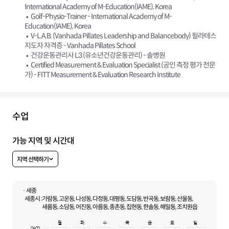
International Academy of M-Education(IAME), Korea
Golf-Physio-Trainer - International Academy of M-
Education(IAME), Korea
V-L.A.B. (Vanhada Pillates Leadership and Balancebody) 필라테스
지도자 자격증 - Vanhada Pillates School
건강운동관리사 L3 (유소년건강운동관리) - 솔병원
Certified Measurement & Evaluation Specialist (공인 측정 평가 전문
가) - FITT Measurement & Evaluation Research Institute
수업
가능 지역 및 시간대
지역 선택하기
· 세종
세종시 :
가람동, 고운동, 나성동, 다정동, 대평동, 도담동, 반곡동, 보람동, 산울동,
새롬동, 소담동, 어진동, 아름동, 종촌동, 집현동, 한솔동, 해밀동, 조치원읍
월
화
수
목
금
토
일
06:00