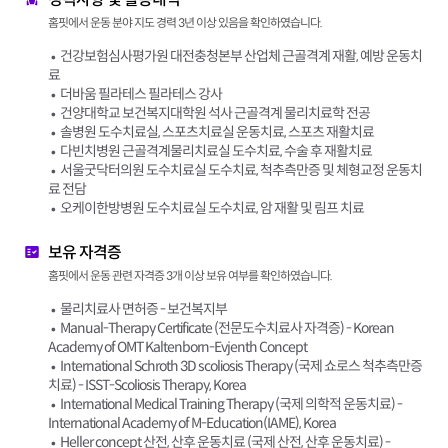
홈핏에서 운동 분야 지도 경력 3년 이상 있음을 확인하였습니다.
건강보험심사평가원 대전충청본부 산업체 근골격계 재활, 예방 운동치
료
더바움 필라테스 필라테스 강사
건양대학교 보건복지대학원 석사 근골격계 물리치료학 전공
솔병원 도수치료실, 스포츠치료실 운동치료, 스포츠 재활치료
다빈치병원 근골격계물리치료실 도수치료, 수술 후 재활치료
서울굿닥터의원 도수치료실 도수치료, 척추측만증 및 체형교정 운동치
료 전담
오케이한방병원 도수치료실 도수치료, 암 재활 및 림프 치료
보유 자격증
홈핏에서 운동 관련 자격증 3개 이상 보유 여부를 확인하였습니다.
물리치료사 면허증 - 보건복지부
Manual-Therapy Certificate (전문도수치료사 자격증) - Korean
Academy of OMT Kaltenborn-Evjenth Concept
International Schroth 3D scoliosis Therapy (국제 쇼로스 척추측만증
치료) - ISST-Scoliosis Therapy, Korea
International Medical Training Therapy (국제 의학적 운동치료) -
International Academy of M-Education(IAME), Korea
Heller concept 산전, 산후 운동치료 (국제 산전, 산후 운동치료) -