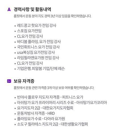
경력사항 및 활동내역
홈핏에서 운동 분야 지도 경력 3년 이상 있음을 확인하였습니다.
레드콩고 핫요가 전임 강사
스포짐 요가전임
CL요가 전임 강사
바디붐 플라잉, 요가 전임 강사
국민휘트니스 요가 전임 강사
usa복싱짐 요가전임 강사
라임필라앤요가원 전임 강사
CL요가 전임 강사
기업은행, 피알봄 기업/단체 레슨
보유 자격증
홈핏에서 운동 관련 자격증 3개 이상 보유 여부를 확인하였습니다.
빈야사 플로우 지도자 자격증 - 피트니스 요가
아쉬탕가 요가 프라이머리 시리즈 수료 - 아쉬탕가요가코리아
요가지도자 2급 - 대한요가지도자협회
운동처방사 자격증 - HRD
플라잉요가 수료 - 다아라 요가원
소도구 필라테스 지도자 2급 - 대한생활요가협회