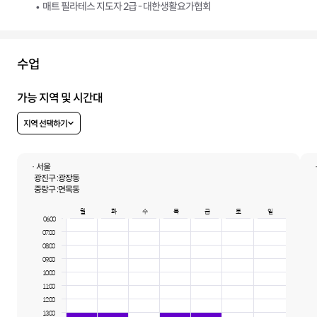
매트 필라테스 지도자 2급 - 대한생활요가협회
수업
가능 지역 및 시간대
지역 선택하기
· 서울
광진구 :
광장동
중랑구 :
면목동
월
화
수
목
금
토
일
06:00
07:00
08:00
09:00
10:00
11:00
12:00
13:00