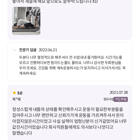
좋아서 재결제 해요 앞으로도 잘부탁 드립니다 XD
전문가 답글
2022.06.21
두분다 너무 열정적으로 해주셔서 전 수업내내 즐거웠어요. 시간가는줄
모르고 진행하다보면 힘이드는줄도 몰라요. 너무나 감사한 두회원님들.
우리 또뵈요. 건강을 위해 계속운동하시는거 잊지마시고 이사가셔서도 꼭
계속하세요.
2021.07.28
5.0
곽*재
정규 수업
개인 회원
정성스럽게 내몸의 상태를 확인해주시고 운동이 필요한부분들을
집어주시고 너무 편안하고 신뢰가가게 운동을 가르켜주셔서 돈이
아깝지않은시간이었고 사실 실력이 엄청난분이 신거같았어요 너무
값진시간이었습니다 회사직원들에게도 의사보다 나앗다고
말했습니다