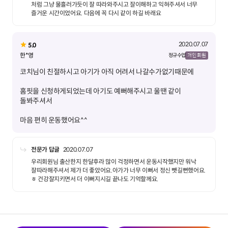
처럼 그냥 물흘러가듯이 잘 따라와주시고 잘이해하고 익혀주셔서 너무
즐거운 시간이었어요. 다음에 꼭 다시 같이 하길 바래요
2020.07.07
5.0
한*영
정규 수업
개인 회원
홈핏을 신청하게되었는데 아기도 예뻐해주시고 울땐 같이
마음 편히 운동했어요^^
전문가 답글
2020.07.07
우리회원님 출산한지 한달후라 많이 걱정하면서 운동시작했지만 워낙
잘따라해주셔서 제가 더 좋았어요.아가가 너무 이뻐서 정신 뺏길뻔했어요.
ㅎ 건강잘지키면서 더 이뻐지시길 끝나도 기억할께요.