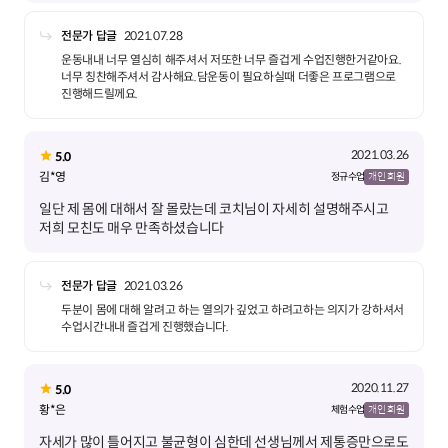
전문가 답글
2021.07.28
운동내내 너무 열심히 해주셔서 저또한 너무 즐겁게 수업진행한거같아요.
너무 칭찬해주셔서 감사해요.담운동이 필요하실때 더좋은 프로그램으로
진행해드릴께요.
2021.03.26
5.0
김*영
정규 수업
개인 회원
일단 제 몸에 대해서 잘 몰랐는데 코치님이 자세히 설명해주시고
저희 모친도 매우 만족하셨습니다
전문가 답글
2021.03.26
두분이 몸에 대해 알려고 하는 열의가 깊었고 하려고하는 의지가 강하셔서
수업시간내내 즐겁게 진행했습니다.
2020.11.27
5.0
황*은
체험 수업
개인 회원
자세가 많이 틀어지고 불균형이 심한데 선생님께서 제통증만으로도