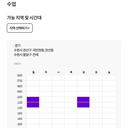
수업
가능 지역 및 시간대
지역 선택하기
· 경기
수원시 권선구 :
곡반정동, 권선동
수원시 팔달구 :
전체
용인시 수지구 :
전체
수원시 장안구 :
상광교동, 연무동, 영화동, 이목동, 정자동, 조원동, 천천동, 하광교동
더보기
용인시 기흥구 :
전체
월
화
수
목
금
토
일
수원시 영통구 :
전체
06:00
07:00
08:00
09:00
10:00
11:00
12:00
13:00
14:00
15:00