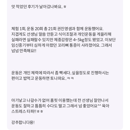
체험 1회, 운동 20회 총 21회 권진영샘과 함께 운동했어요.
지겹게도 선생님 말씀 안듣고 식이조절과 개인운동을 게을리해
실패라면 실패랄수 있지만 체중감량은 4~5kg정도 됐었고. 이보단
임신중기부터 심하게 아팠던 꼬리뼈 통증이 사라졌어요. 그래서
운동은 개인 체력에 따라서 좀 빡세다..싶을정도로 진행하시는
아기낳고 나갈수가 없어 홈핏 이용했는데 전 선생님 잘만나서
운동도 잘하고 틈틈히 수다도 떨고 그래서 넘 좋았어요^^ 육아
강추합니다용!