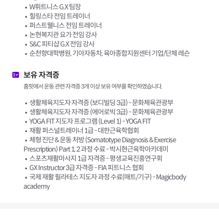
W휘트니스 G.X 팀장
힐링스타 전임 트레이너
퍼스트웰니스 전임 트레이너
논현복지관 요가 전임 강사
S&C 피티샵 G.X 전임 강사
순천향대학병원, 기아자동차, 육아종합지원센터 기업/단체 레슨
보유 자격증
홈핏에서 운동 관련 자격증 3개 이상 보유 여부를 확인하였습니다.
생활체육지도자 자격증 (보디빌딩 3급) - 문화체육관광부
생활체육지도자 자격증 (에어로빅 3급) - 문화체육관광부
YOGA FIT 지도자 프로그램 (Level 1) - YOGA FIT
재활 퍼스널트레이너 1급 - 대한근육학협회
체형 진단 & 운동 처방 (Somatotype Diagnosis & Exercise
Prescription) Part 1, 2 과정 수료 - 박시현근육학아카데미
스포츠재활마사지 1급 자격증 - 평생교육진흥연구회
GX Instructor 3급 자격증 - FIA 피트니스 협회
국제 재활 필라테스 지도자 과정 수료(매트/기구) - Magicbody
academy